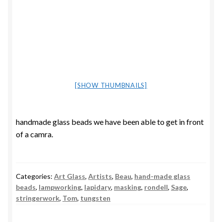
[SHOW THUMBNAILS]
handmade glass beads we have been able to get in front
of a camra.
Categories:
Art Glass
,
Artists
,
Beau
,
hand-made glass
beads
,
lampworking
,
lapidary
,
masking
,
rondell
,
Sage
,
stringerwork
,
Tom
,
tungsten