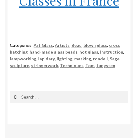
Classes in France
Categories:
Art Glass
,
Artists
,
Beau
,
blown glass
,
cross
hatching
,
hand-made glass beads
,
hot glass
,
Instruction
,
lampworking
,
lapidary
,
lighting
,
masking
,
rondell
,
Sage
,
sculpture
,
stringerwork
,
Techniques
,
Tom
,
tungsten
Search
for: