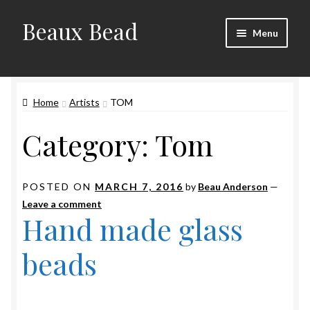
Beaux Bead
Skip
Skip
Menu
to
to
navigation
content
Artists
Home
Artists
TOM
Gallery
Category:
Tom
Techniques
Contact
POSTED ON
MARCH 7, 2016
by
Beau Anderson
—
Leave a comment
Hand made glass
beads